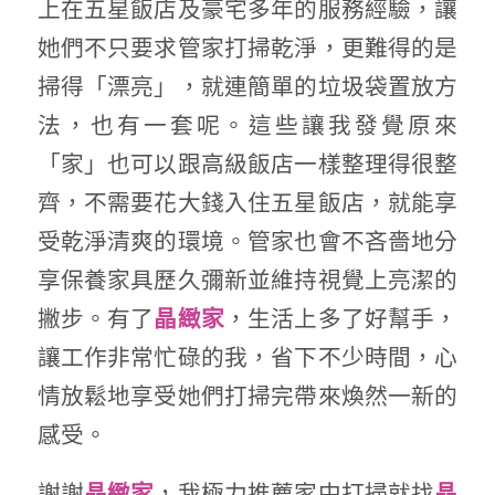
上在五星飯店及豪宅多年的服務經驗，讓
她們不只要求管家打掃乾淨，更難得的是
掃得「漂亮」，就連簡單的垃圾袋置放方
法，也有一套呢。這些讓我發覺原來
「家」也可以跟高級飯店一樣整理得很整
齊，不需要花大錢入住五星飯店，就能享
受乾淨清爽的環境。管家也會不吝嗇地分
享保養家具歷久彌新並維持視覺上亮潔的
撇步。有了
，生活上多了好幫手，
晶緻家
讓工作非常忙碌的我，省下不少時間，心
情放鬆地享受她們打掃完帶來煥然一新的
感受。
謝謝
，我極力推薦家中打掃就找
晶緻家
晶