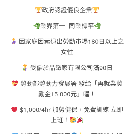
政府認證優良企業
業界第一 同業標竿
因家庭因素退出勞動市場
180
日以上之
女性
受僱於晶緻家有限公司滿
90
日
勞動部勞動力發展署 發給「再就業獎
勵金15,000元」喔！
$1,000/4hr
加勞健保，免費訓練
立即
上班！