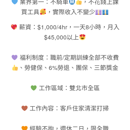
業界第一
：不騎車
，不花錢上課
買工具
，實際收入不變少
薪資：
$1,000/4hr
，一天
8
小時，月入
$45,000
以上
福利制度：職前
/
定期訓練全部不收費
、勞健保、
6%
勞退、團保、三節獎金
工作區域：雙北市全區
工作
內
容：客
戶
住家清潔打掃
經驗不拘，週休二日，限全職